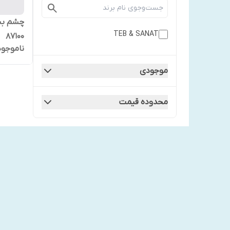
چشم بن
TEB & SANAT
87100
ناموجود
موجودی
محدوده قیمت