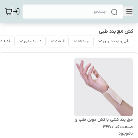
کش مچ بند طبی
پربازدیدترین
برندها
قیمت
دسته‌بندی
فقط م
مچ بند کشی با کش دوبل طب و
صنعت کد 34200
ناموجود