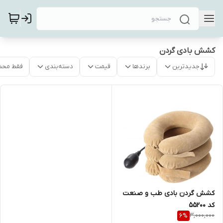
کشش بادی گردن
جدیدترین
برندها
قیمت
دسته‌بندی
فقط محص
کشش گردن بادی طب و صنعت
کد 55200
3,000,000
6
%