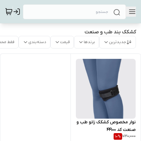
کشکک بند طب و صنعت
جدیدترین
برندها
قیمت
دسته‌بندی
فقط محص
نوار مخصوص کشکک زانو طب و
صنعت کد 44100
730,000
10
%