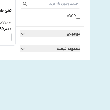
کفی طبی
ADOR
1,077,000
45,000
موجودی
محدوده قیمت