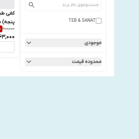
کفی طب
TEB & SANAT
پنجه) طب
%
600,000
63,000
موجودی
محدوده قیمت