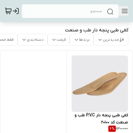
کفی طبی پنجه دار طب و صنعت
جدیدترین
برندها
قیمت
دسته‌بندی
فقط محص
کفی طبی پنجه دار P.V.C طب و
صنعت کد ۲۰۱۰۰
520,000
6
%