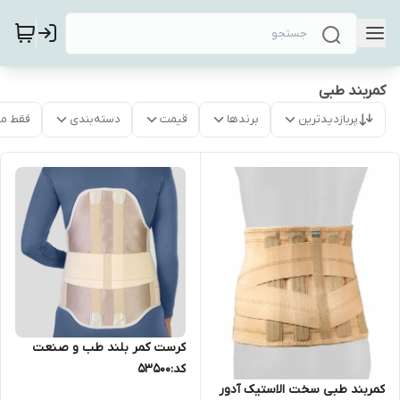
کمربند طبی
پربازدیدترین
برندها
قیمت
دسته‌بندی
فقط م
کرست کمر بلند طب و صنعت
کد:53500
کمربند طبی سخت الاستیک آدور