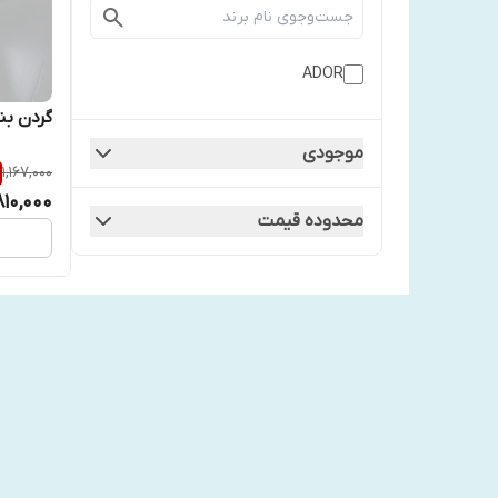
ADOR
گردن بند
موجودی
1,167,000
810,000
محدوده قیمت