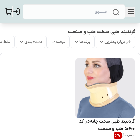
گردنبند طبی سخت طب و صنعت
پربازدیدترین
برندها
قیمت
دسته‌بندی
فقط م
گردنبند طبی سخت چانه‌دار کد
50400 طب و صنعت
1,100,000
6
%