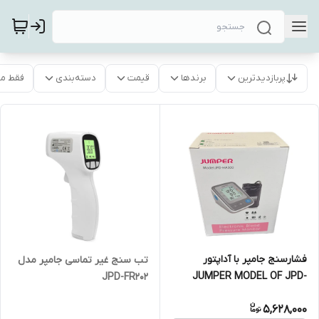
پربازدیدترین
برندها
قیمت
دسته‌بندی
فقط م
فشارسنج جامپر با آداپتور
تب سنج غیر تماسی جامپر مدل
JUMPER MODEL OF JPD-
JPD-FR202
HA300
5,628,000