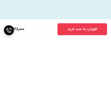
دستگاه را روشن کرده و دست خود را در سطح قلب نگه دارید.
دکمه START را فشار دهید تا دستگاه به‌صورت خودکار عملیات را
انجام دهد.
افزودن به سبد خرید
5,628,000
نتایج روی نمایشگر ظاهر می‌شود و در حافظه ذخیره می‌گردد.
استانداردها و گواهینامه‌ها:
تأییدیه
CE
و
FDA
(در برخی مدل‌ها).
مطابق با پروتکل‌های
ESH
(انجمن فشار خون اروپا).
برگشت به بالا