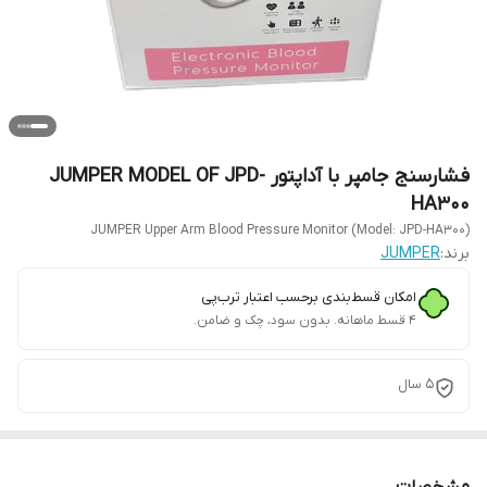
فشارسنج جامپر با آداپتور JUMPER MODEL OF JPD-
HA300
JUMPER Upper Arm Blood Pressure Monitor (Model: JPD-HA300)
برند:
JUMPER
امکان قسط‌بندی برحسب اعتبار ترب‌پی
۴ قسط ماهانه. بدون سود، چک و ضامن.
5 سال