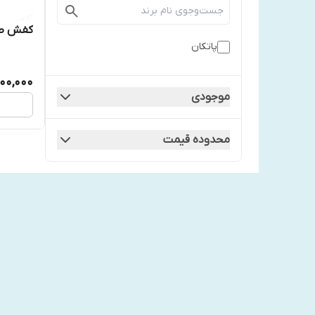
کفش طبی
پاتکان
200,000
موجودی
محدوده قیمت