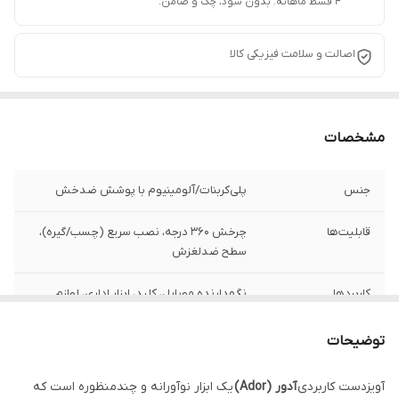
۴ قسط ماهانه. بدون سود، چک و ضامن.
اصالت و سلامت فیزیکی کالا
مشخصات
جنس
پلی‌کربنات/آلومینیوم با پوشش ضدخش
قابلیت‌ها
چرخش ۳۶۰ درجه، نصب سریع (چسب/گیره)،
سطح ضدلغزش
کاربردها
نگهدارنده موبایل، کلید، ابزار اداری، لوازم
خودرو
توضیحات
مزایا
کاهش بی‌نظمی در محیط کار/منزل. دسترسی
سریع به وسایل پرکاربرد. طراحی مدرن و
آویز‌دست کاربردی
آدور (Ador)
یک ابزار نوآورانه و چندمنظوره است که
متناسب با دکوراسیون