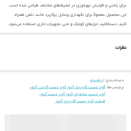
برای راحتی و افزایش بهره‌وری در محیط‌های مختلف طراحی شده است.
این محصول معمولاً برای نگهداری وسایل پرکاربرد مانند تلفن همراه،
کلید، دسته‌کلید، ابزارهای کوچک و حتی تجهیزات اداری استفاده می‌شود.
در ادامه، اطلاعات کامل، حرفه‌ای و کاربردی درباره آویزدست آدور ارائه
می‌شود:
نظرات
۱. مشخصات فنی و طراحی
جنس:
بدنه از مواد مقاوم مانند
پلی‌کربنات، سیلیکون یا آلومینیوم
با
دسته‌بندی
:
ارتوپدی
پوشش ضدخش.
برچسب‌ها :
آویز دست کاربردی آدور
،
آویز دست گردنی آدور
،
بخش‌های انعطاف‌پذیر برای سهولت در نصب و استفاده.
آویز دست شانه ای آدور
،
آویز دست آدور
،
قابلیت تحمل وزن:
معمولاً بین
۲۰۰ گرم تا ۱ کیلوگرم
(بسته به مدل).
قیمت آویز دست کاربردی آدور
رنگ‌بندی:
متنوع (مشکی، سفید، نقره‌ای، رنگی و طرح‌دار).
طراحی ارگونومیک:
سازگار با دست و محیط‌های مختلف (میز کار، دیوار،
خودرو و...).