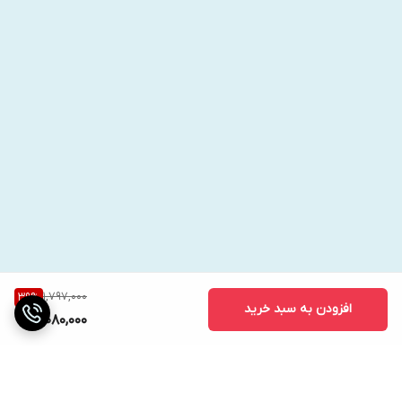
1,797,000
39
%
افزودن به سبد خرید
1,080,000