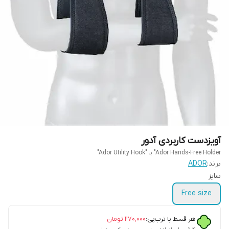
آویزدست کاربردی آدور
Ador Hands-Free Holder" یا "Ador Utility Hook"
برند:
ADOR
سایز
Free size
هر قسط با ترب‌پی:
۲۷۰٬۰۰۰
تومان